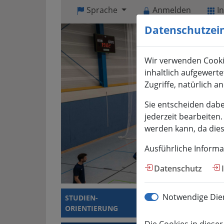
Visuelle
Sprache
Anmelden
I
Assistenzsoftware
Datenschutzei
öffnen.
Mit
der
Wir verwenden Cooki
Tastatur
inhaltlich aufgewert
erreichbar
Zugriffe, natürlich a
über
ALT
Sie entscheiden dabe
+
jederzeit bearbeiten
1
werden kann, da diese
Ausführliche Informa
Datenschutz
Notwendige Dien
STUDIEN­
STUDIERENDE
ORIENTIERUNG