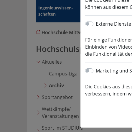
Die Cookies in diese
Angewandte
können aus diesem G
Ingenieur­wissen­
Computer- und Bio
schaften
wissen­schaften
Externe Dienste
Hochschule Mittweida
Hochschuls
Für einige Funktionen
Hochschulsport
Ar
Einbinden von Videos
die Funktionalität der
Aktuelles
Marketing und St
Campus-Liga
Archiv
Die Cookies aus dies
verbessern, indem wi
Sportangebot
Wettkämpfe/
Veranstaltungen
Sport im STUDIUM