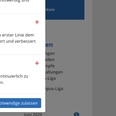
e notwendig und
ien
Institute
mehr
n erster Linie dem
ert und verbessert
Kategorien
Alle Meldungen
Schlagzeilen
mehr
Wettkämpfe
Veranstaltungen
ntinuierlich zu
Campus-Liga
1. FC
n.
s
Archiv Campus-Liga
en. Am
n
2026
Juni 2026
5