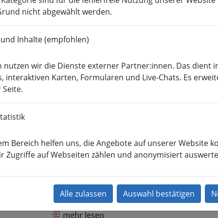
r Kategorie sind für die fehlerfreie Nutzung unserer Websit
rund nicht abgewählt werden.
Wirtschafts­ingenieur­
­
Soziale Arbeit
Med
wesen
 und Inhalte (empfohlen)
port
Aktuelles
Archiv
 nutzen wir die Dienste externer Partner:innen. Das dient i
chiv
, interaktiven Karten, Formularen und Live-Chats. Es erweit
 Seite.
1. Spieltag mit Torfestival
31.03.2025
atistik
Kategorie:
Campus-Liga
Den Auftakt der Campusliga-Saison
em Bereich helfen uns, die Angebote auf unserer Website ko
Sommersemester 2025 macht der Newcomer 
r Zugriffe auf Webseiten zählen und anonymisiert auswerte
Kärcher gegen den alteingesessenen Juventu
Urin. Das Spiel ist weitestgehend ausgeglich
Ende setzen sich die Kärcher durch und hole
direkt ihren ersten Sieg nach...
mehr lesen